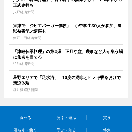
正式参拝も
八戸経済新聞
河津で「ジビエバーガー体験」 小中学生30人が参加、鳥
獣被害学ぶ講座も
伊豆下田経済新聞
「津軽伝承料理」の第2弾 正月や盆、農事など人が集う場
に焦点を当てる
弘前経済新聞
星野エリアで「足水浴」 13度の湧水とヒノキ香るおけで
清涼体験
軽井沢経済新聞
食べる
見る・遊ぶ
買う
暮らす・働く
学ぶ・知る
特集