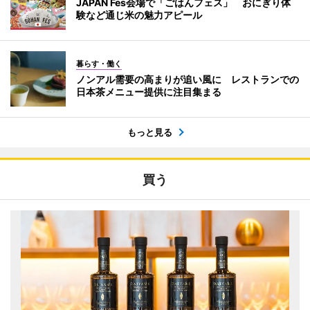
JAPAN Fes会場で「ごはんフェス」 おにぎり体
験など通じ米の魅力アピール
暮らす・働く
ノンアル需要の高まりが追い風に レストランでの
日本茶メニュー提供に注目集まる
もっと見る
買う