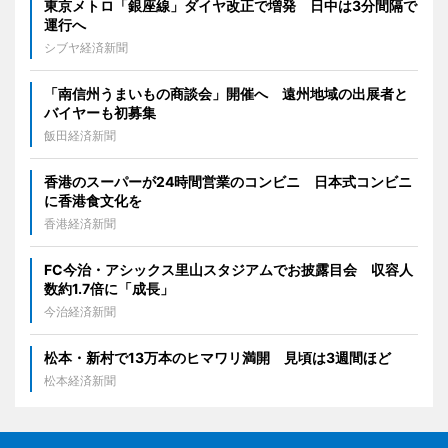
東京メトロ「銀座線」ダイヤ改正で増発 日中は3分間隔で
運行へ
シブヤ経済新聞
「南信州うまいもの商談会」開催へ 遠州地域の出展者と
バイヤーも初募集
飯田経済新聞
香港のスーパーが24時間営業のコンビニ 日本式コンビニ
に香港食文化を
香港経済新聞
FC今治・アシックス里山スタジアムでお披露目会 収容人
数約1.7倍に「成長」
今治経済新聞
松本・新村で13万本のヒマワリ満開 見頃は3週間ほど
松本経済新聞