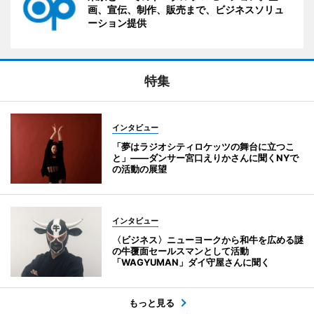
画、宣伝、制作、販売まで、ビジネスソリュ
ーション提供
特集
インタビュー
「夢はラジオシティロケッツの舞台に立つこ
と」――ダンサー宮口えりかさんに聞くNYで
の活動の展望
インタビュー
〈ビジネス〉ニューヨークから和牛を広める謎
の牛覆面セールスマンとして活動
「WAGYUMAN」ダイ守屋さんに聞く
もっと見る