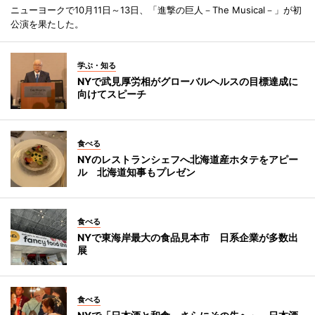
ニューヨークで10月11日～13日、「進撃の巨人－The Musical－」が初
公演を果たした。
学ぶ・知る
NYで武見厚労相がグローバルヘルスの目標達成に
向けてスピーチ
食べる
NYのレストランシェフへ北海道産ホタテをアピー
ル 北海道知事もプレゼン
食べる
NYで東海岸最大の食品見本市 日系企業が多数出
展
食べる