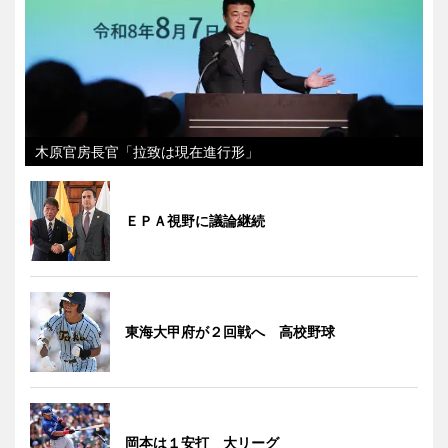
木原官房長官「拉致は現在進行形」
ＥＰＡ視野に議論継続
東海大甲府が２回戦へ 高校野球
岡本は１安打 大リーグ