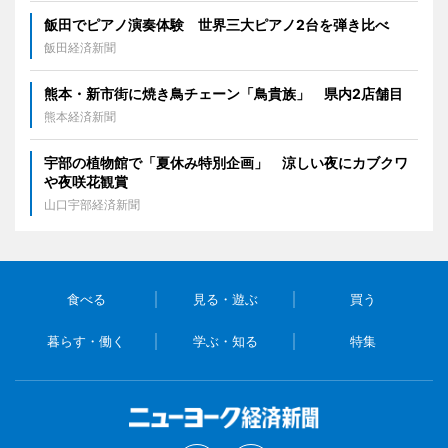
飯田でピアノ演奏体験 世界三大ピアノ2台を弾き比べ
飯田経済新聞
熊本・新市街に焼き鳥チェーン「鳥貴族」 県内2店舗目
熊本経済新聞
宇部の植物館で「夏休み特別企画」 涼しい夜にカブクワ
や夜咲花観賞
山口宇部経済新聞
食べる
見る・遊ぶ
買う
暮らす・働く
学ぶ・知る
特集