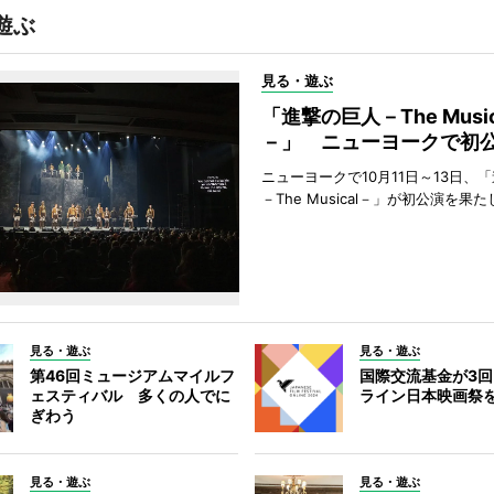
遊ぶ
見る・遊ぶ
「進撃の巨人－The Music
－」 ニューヨークで初
ニューヨークで10月11日～13日、
－The Musical－」が初公演を果
見る・遊ぶ
見る・遊ぶ
第46回ミュージアムマイルフ
国際交流基金が3
ェスティバル 多くの人でに
ライン日本映画祭
ぎわう
見る・遊ぶ
見る・遊ぶ