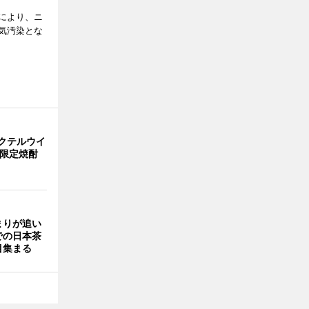
により、ニ
気汚染とな
クテルウイ
で限定焼酎
まりが追い
での日本茶
目集まる