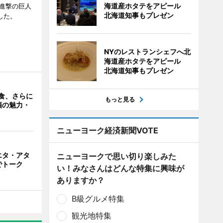
海道産ホタテをアピール
「進撃の巨人
北海道知事もプレゼン
たした。
NYのレストランシェフへ北
海道産ホタテをアピール
北海道知事もプレゼン
食、さらに
もっと見る
酒の魅力・
ニューヨーク経済新聞VOTE
エタ・アタ
ニューヨークで思い切り楽しみた
でトーク
い！みなさんはどんな特集に興味が
ありますか？
B級グルメ特集
観光地特集