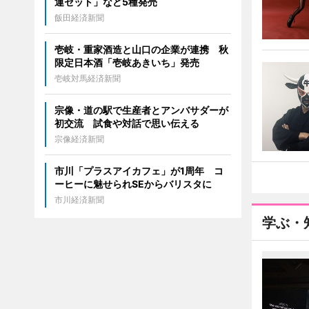
運セット」など5種発売
飯田経済新聞
壱岐・重家酒造と山口の企業が連携 秋
限定日本酒「壱岐あきいち」発売
壱岐対馬経済新聞
宗像・道の駅で生産者とアンバサダーが
初交流 試食や対話で思い伝える
宗像経済新聞
市川「プラスアイカフェ」が1周年 コ
ーヒーに魅せられSEからバリスタに
市川経済新聞
学ぶ・