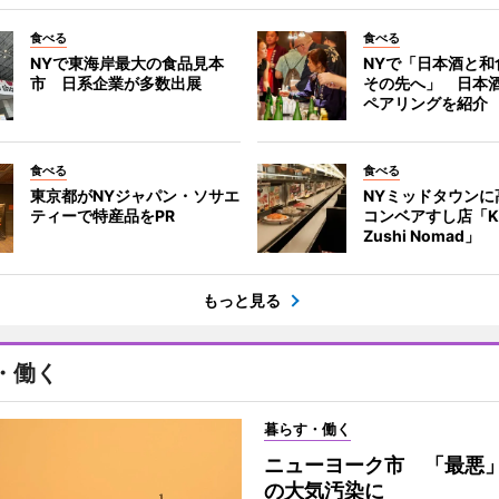
食べる
食べる
NYで東海岸最大の食品見本
NYで「日本酒と和
市 日系企業が多数出展
その先へ」 日本
ペアリングを紹介
食べる
食べる
東京都がNYジャパン・ソサエ
NYミッドタウンに
ティーで特産品をPR
コンベアすし店「Ka
Zushi Nomad」
もっと見る
・働く
暮らす・働く
ニューヨーク市 「最悪
の大気汚染に