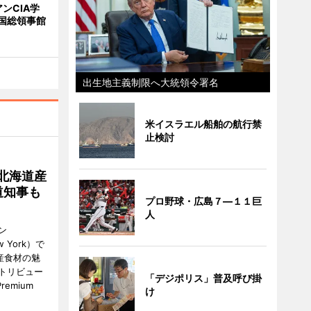
ンCIA学
国総領事館
出生地主義制限へ大統領令署名
米イスラエル船舶の航行禁
止検討
北海道産
道知事も
プロ野球・広島７―１１巨
人
ン
ew York）で
産食材の魅
トリビュー
「デジポリス」普及呼び掛
emium
け