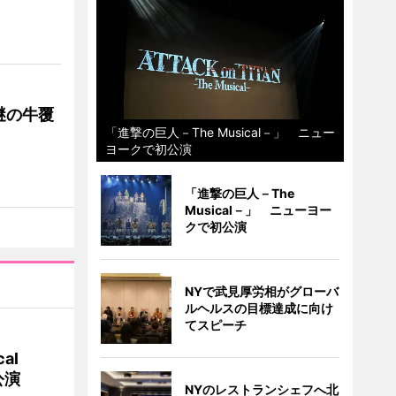
謎の牛覆
「進撃の巨人－The Musical－」 ニュー
ヨークで初公演
「進撃の巨人－The
Musical－」 ニューヨー
クで初公演
NYで武見厚労相がグローバ
ルヘルスの目標達成に向け
てスピーチ
al
公演
NYのレストランシェフへ北