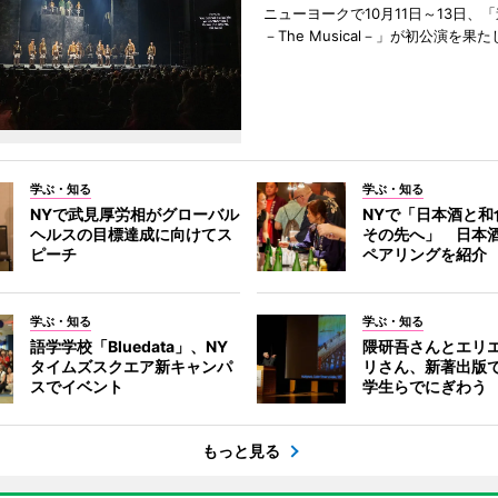
ニューヨークで10月11日～13日、
－The Musical－」が初公演を果
学ぶ・知る
学ぶ・知る
NYで武見厚労相がグローバル
NYで「日本酒と和
ヘルスの目標達成に向けてス
その先へ」 日本
ピーチ
ペアリングを紹介
学ぶ・知る
学ぶ・知る
語学学校「Bluedata」、NY
隈研吾さんとエリ
タイムズスクエア新キャンパ
リさん、新著出版
スでイベント
学生らでにぎわう
もっと見る