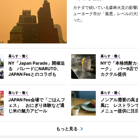
カナダで続いている森林火災の影響
ューヨーク市が「最悪」レベルの大
った。
暮らす・働く
暮らす・働く
NY「Japan Parade」開催迫
NYで「本格焼酎カ
る パレードにNARUTO、
ーク」 バー9店
JAPAN Fesとのコラボも
カクテル提供
暮らす・働く
暮らす・働く
JAPAN Fes会場で「ごはんフ
ノンアル需要の高
ェス」 おにぎり体験など通
風に レストラン
じ米の魅力アピール
メニュー提供に注
もっと見る