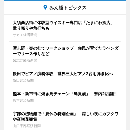
みん経トピックス
大須商店街に体験型ウイスキー専門店「たまにわ酒店」
量り売りや角打ちも
サカエ経済新聞
習志野・奏の杜でワークショップ 住民が育てたラベンダ
ーでリース作りなど
習志野経済新聞
飯田でピアノ演奏体験 世界三大ピアノ2台を弾き比べ
飯田経済新聞
熊本・新市街に焼き鳥チェーン「鳥貴族」 県内2店舗目
熊本経済新聞
宇部の植物館で「夏休み特別企画」 涼しい夜にカブクワ
や夜咲花観賞
山口宇部経済新聞