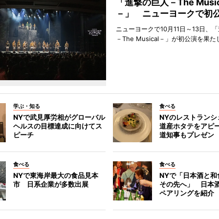
「進撃の巨人－The Music
－」 ニューヨークで初
ニューヨークで10月11日～13日、
－The Musical－」が初公演を果
学ぶ・知る
食べる
NYで武見厚労相がグローバル
NYのレストランシ
ヘルスの目標達成に向けてス
道産ホタテをアピ
ピーチ
道知事もプレゼン
食べる
食べる
NYで東海岸最大の食品見本
NYで「日本酒と和
市 日系企業が多数出展
その先へ」 日本
ペアリングを紹介