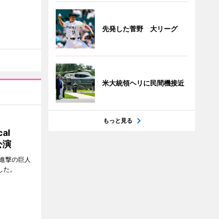
先発した菅野 大リーグ
米大統領ヘリに民間機接近
もっと見る
al
公演
「進撃の巨人
たした。