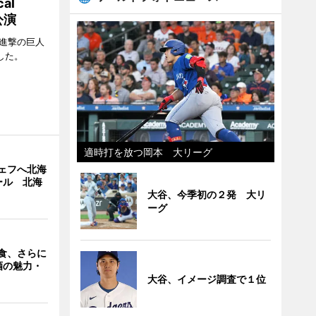
al
公演
「進撃の巨人
たした。
適時打を放つ岡本 大リーグ
ェフへ北海
ール 北海
大谷、今季初の２発 大リ
ーグ
食、さらに
酒の魅力・
大谷、イメージ調査で１位