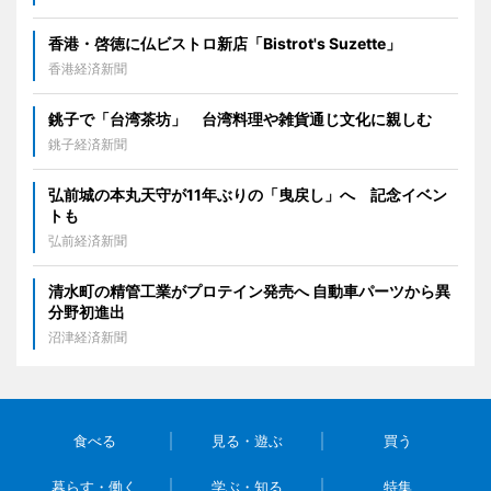
香港・啓徳に仏ビストロ新店「Bistrot's Suzette」
香港経済新聞
銚子で「台湾茶坊」 台湾料理や雑貨通じ文化に親しむ
銚子経済新聞
弘前城の本丸天守が11年ぶりの「曳戻し」へ 記念イベン
トも
弘前経済新聞
清水町の精管工業がプロテイン発売へ 自動車パーツから異
分野初進出
沼津経済新聞
食べる
見る・遊ぶ
買う
暮らす・働く
学ぶ・知る
特集