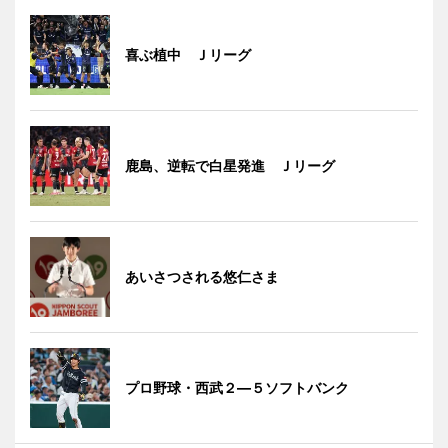
喜ぶ植中 Ｊリーグ
鹿島、逆転で白星発進 Ｊリーグ
あいさつされる悠仁さま
プロ野球・西武２―５ソフトバンク