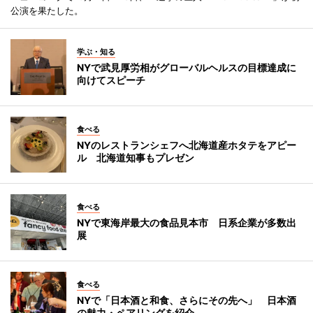
公演を果たした。
学ぶ・知る
NYで武見厚労相がグローバルヘルスの目標達成に
向けてスピーチ
食べる
NYのレストランシェフへ北海道産ホタテをアピー
ル 北海道知事もプレゼン
食べる
NYで東海岸最大の食品見本市 日系企業が多数出
展
食べる
NYで「日本酒と和食、さらにその先へ」 日本酒
の魅力・ペアリングを紹介