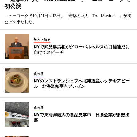
初公演
ニューヨークで10月11日～13日、「進撃の巨人－The Musical－」が初
公演を果たした。
学ぶ・知る
NYで武見厚労相がグローバルヘルスの目標達成に
向けてスピーチ
食べる
NYのレストランシェフへ北海道産ホタテをアピー
ル 北海道知事もプレゼン
食べる
NYで東海岸最大の食品見本市 日系企業が多数出
展