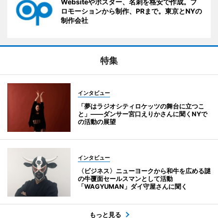
Websiteやポスター、名刺を格安で作成。プ
ロモーションから制作、PRまで。東京とNYの
制作会社
特集
インタビュー
「夢はラジオシティロケッツの舞台に立つこ
と」――ダンサー宮口えりかさんに聞くNYで
の活動の展望
インタビュー
〈ビジネス〉ニューヨークから和牛を広める謎
の牛覆面セールスマンとして活動
「WAGYUMAN」ダイ守屋さんに聞く
もっと見る