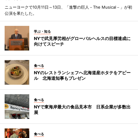
ニューヨークで10月11日～13日、「進撃の巨人－The Musical－」が初
公演を果たした。
学ぶ・知る
NYで武見厚労相がグローバルヘルスの目標達成に
向けてスピーチ
食べる
NYのレストランシェフへ北海道産ホタテをアピー
ル 北海道知事もプレゼン
食べる
NYで東海岸最大の食品見本市 日系企業が多数出
展
食べる