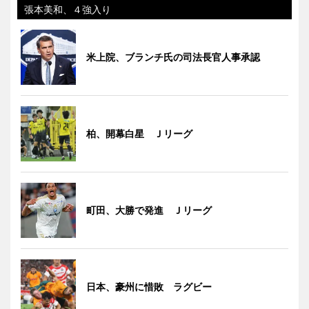
張本美和、４強入り
米上院、ブランチ氏の司法長官人事承認
柏、開幕白星 Ｊリーグ
町田、大勝で発進 Ｊリーグ
日本、豪州に惜敗 ラグビー