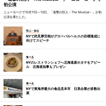
初公演
ニューヨークで10月11日～13日、「進撃の巨人－The Musical－」が初
公演を果たした。
学ぶ・知る
NYで武見厚労相がグローバルヘルスの目標達成に
向けてスピーチ
食べる
NYのレストランシェフへ北海道産ホタテをアピー
ル 北海道知事もプレゼン
食べる
NYで東海岸最大の食品見本市 日系企業が多数出
展