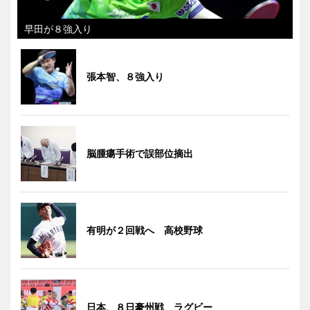
早田が８強入り
張本智、８強入り
脳腫瘍手術で誤部位摘出
有明が２回戦へ 高校野球
日本、８日豪州戦 ラグビー