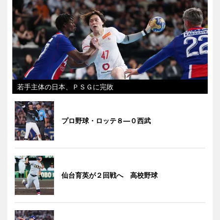
若手主体の日本、ＰＳＧに完敗
プロ野球・ロッテ８―０西武
仙台育英が２回戦へ 高校野球