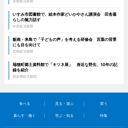
雲南経済新聞
いすみ市図書館で、絵本作家どいかやさん講演会 田舎暮
らしの魅力話す
外房経済新聞
飯南・来島で「子どもの声」を考える研修会 言葉の背景
にも目を向けて
雲南経済新聞
瑞穂町郷土資料館で「キツネ展」 身近な野生、10年の記
録を紹介
西多摩経済新聞
食べる
見る・遊ぶ
買う
暮らす・働く
学ぶ・知る
特集