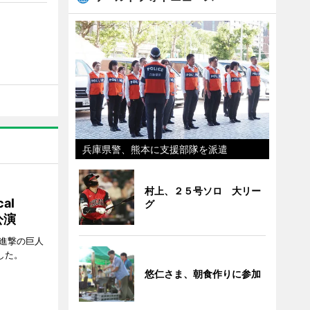
兵庫県警、熊本に支援部隊を派遣
村上、２５号ソロ 大リー
al
グ
公演
「進撃の巨人
たした。
悠仁さま、朝食作りに参加