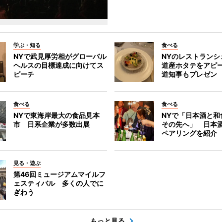
学ぶ・知る
食べる
NYで武見厚労相がグローバル
NYのレストランシ
ヘルスの目標達成に向けてス
道産ホタテをアピ
ピーチ
道知事もプレゼン
食べる
食べる
NYで東海岸最大の食品見本
NYで「日本酒と和
市 日系企業が多数出展
その先へ」 日本
ペアリングを紹介
見る・遊ぶ
第46回ミュージアムマイルフ
ェスティバル 多くの人でに
ぎわう
もっと見る