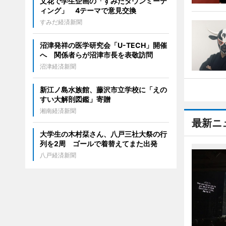
文花で学生企画の「すみだタウンミーテ
ィング」 4テーマで意見交換
すみだ経済新聞
沼津発祥の医学研究会「U-TECH」開催
へ 関係者らが沼津市長を表敬訪問
沼津経済新聞
新江ノ島水族館、藤沢市立学校に「えの
すい大解剖図鑑」寄贈
湘南経済新聞
最新ニ
大学生の木村栞さん、八戸三社大祭の行
列を2周 ゴールで着替えてまた出発
八戸経済新聞