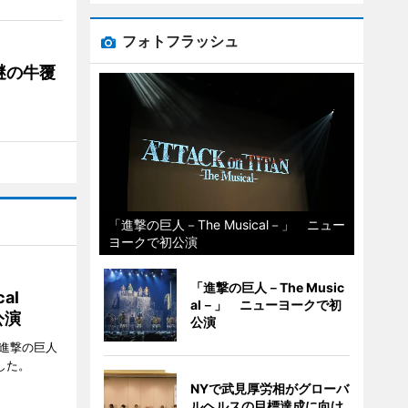
フォトフラッシュ
謎の牛覆
「進撃の巨人－The Musical－」 ニュー
ヨークで初公演
「進撃の巨人－The Music
al
al－」 ニューヨークで初
公演
公演
「進撃の巨人
たした。
NYで武見厚労相がグローバ
ルヘルスの目標達成に向け