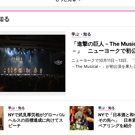
知る
学ぶ・知る
「進撃の巨人－The Music
－」 ニューヨークで初
ニューヨークで10月11日～13日、
－The Musical－」が初公演を果
学ぶ・知る
学ぶ・知る
NYで武見厚労相がグローバル
NYで「日本酒と和
ヘルスの目標達成に向けてス
その先へ」 日本
ピーチ
ペアリングを紹介