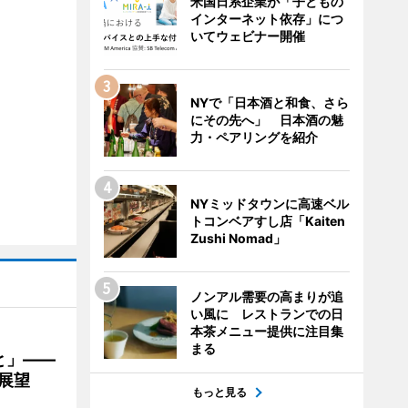
米国日系企業が「子どもの
インターネット依存」につ
いてウェビナー開催
NYで「日本酒と和食、さら
にその先へ」 日本酒の魅
力・ペアリングを紹介
NYミッドタウンに高速ベル
トコンベアすし店「Kaiten
Zushi Nomad」
ノンアル需要の高まりが追
い風に レストランでの日
本茶メニュー提供に注目集
まる
と」――
展望
もっと見る