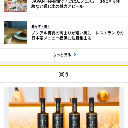
JAPAN Fes会場で「ごはんフェス」 おにぎり体
験など通じ米の魅力アピール
暮らす・働く
ノンアル需要の高まりが追い風に レストランでの
日本茶メニュー提供に注目集まる
もっと見る
買う