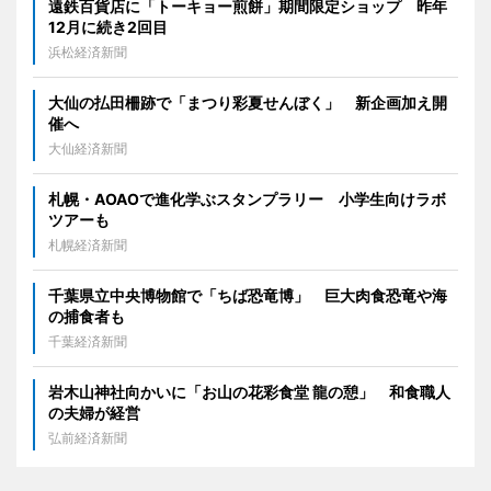
遠鉄百貨店に「トーキョー煎餅」期間限定ショップ 昨年
12月に続き2回目
浜松経済新聞
大仙の払田柵跡で「まつり彩夏せんぼく」 新企画加え開
催へ
大仙経済新聞
札幌・AOAOで進化学ぶスタンプラリー 小学生向けラボ
ツアーも
札幌経済新聞
千葉県立中央博物館で「ちば恐竜博」 巨大肉食恐竜や海
の捕食者も
千葉経済新聞
岩木山神社向かいに「お山の花彩食堂 龍の憩」 和食職人
の夫婦が経営
弘前経済新聞