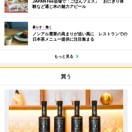
JAPAN Fes会場で「ごはんフェス」 おにぎり体
験など通じ米の魅力アピール
暮らす・働く
ノンアル需要の高まりが追い風に レストランでの
日本茶メニュー提供に注目集まる
もっと見る
買う