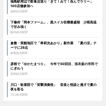
福島駅周辺で飲食店巡り「きて！みて！呑んでラリー」
100店舗参加へ
福島経済新聞
下條村「岡本ファーム」、黒スイカ収穫最盛期 少雨高温
で甘み強く
飯田経済新聞
倉敷・美観地区で「希莉光あかり」新作展 「夏の涼」テ
ーマに28点
倉敷経済新聞
彦根で「ゆかたまつり」 今年で30回目、浴衣姿の市民で
にぎわう
彦根経済新聞
川口・歓喜院で「笑撃演奏怪」 音楽と怪談と漫才で夏の
夜を彩る
川口経済新聞