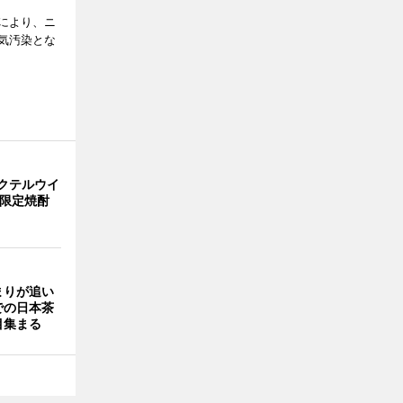
により、ニ
気汚染とな
クテルウイ
で限定焼酎
まりが追い
での日本茶
目集まる