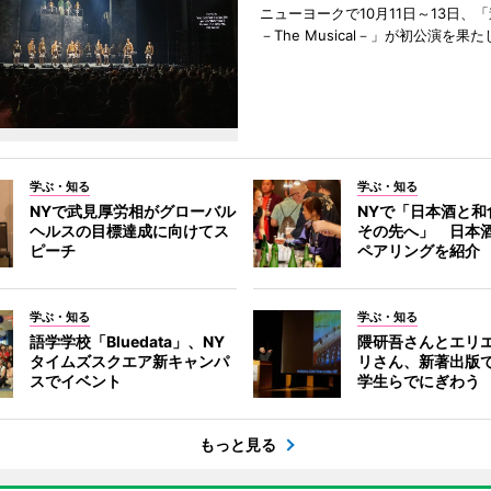
ニューヨークで10月11日～13日、
－The Musical－」が初公演を果
学ぶ・知る
学ぶ・知る
NYで武見厚労相がグローバル
NYで「日本酒と和
ヘルスの目標達成に向けてス
その先へ」 日本
ピーチ
ペアリングを紹介
学ぶ・知る
学ぶ・知る
語学学校「Bluedata」、NY
隈研吾さんとエリ
タイムズスクエア新キャンパ
リさん、新著出版
スでイベント
学生らでにぎわう
もっと見る