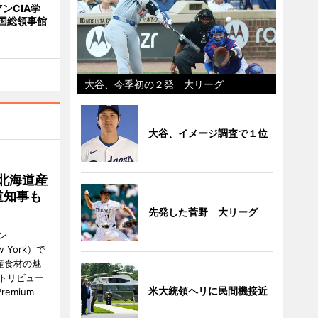
ンCIA学
国総領事館
大谷、今季初の２発 大リーグ
大谷、イメージ調査で１位
北海道産
道知事も
先発した菅野 大リーグ
ン
ew York）で
産食材の魅
トリビュー
米大統領ヘリに民間機接近
emium