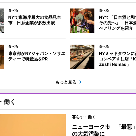
食べる
食べる
NYで東海岸最大の食品見本
NYで「日本酒と和
市 日系企業が多数出展
その先へ」 日本
ペアリングを紹介
食べる
食べる
東京都がNYジャパン・ソサエ
NYミッドタウンに
ティーで特産品をPR
コンベアすし店「Ka
Zushi Nomad」
もっと見る
・働く
暮らす・働く
ニューヨーク市 「最悪
の大気汚染に