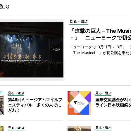
遊ぶ
見る・遊ぶ
「進撃の巨人－The Music
－」 ニューヨークで初
ニューヨークで10月11日～13日、
－The Musical－」が初公演を果
見る・遊ぶ
見る・遊ぶ
第46回ミュージアムマイルフ
国際交流基金が3
ェスティバル 多くの人でに
ライン日本映画祭
ぎわう
見る・遊ぶ
見る・遊ぶ