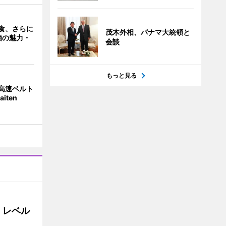
食、さらに
茂木外相、パナマ大統領と
酒の魅力・
会談
もっと見る
高速ベルト
iten
」レベル