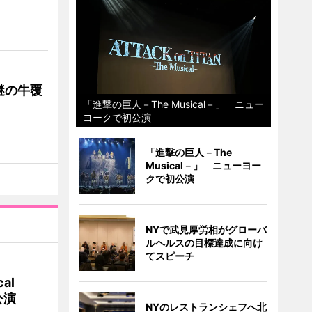
謎の牛覆
「進撃の巨人－The Musical－」 ニュー
ヨークで初公演
「進撃の巨人－The
Musical－」 ニューヨー
クで初公演
NYで武見厚労相がグローバ
ルヘルスの目標達成に向け
てスピーチ
al
公演
NYのレストランシェフへ北