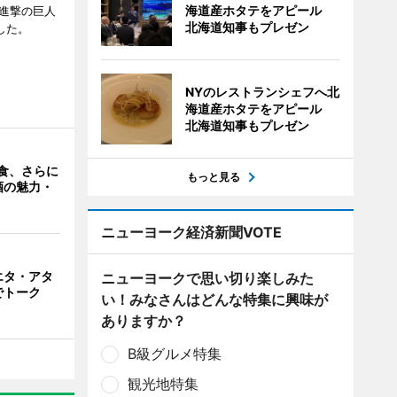
海道産ホタテをアピール
「進撃の巨人
北海道知事もプレゼン
たした。
NYのレストランシェフへ北
海道産ホタテをアピール
北海道知事もプレゼン
食、さらに
もっと見る
酒の魅力・
ニューヨーク経済新聞VOTE
エタ・アタ
ニューヨークで思い切り楽しみた
でトーク
い！みなさんはどんな特集に興味が
ありますか？
B級グルメ特集
観光地特集