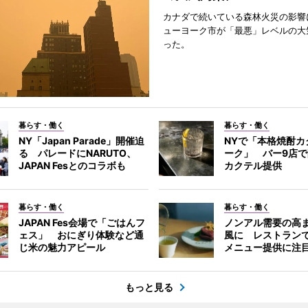
カナダで続いている森林火災の影響
ューヨーク市が「最悪」レベルの大
った。
暮らす・働く
暮らす・働く
NY「Japan Parade」開催迫
NYで「本格焼酎カ
る パレードにNARUTO、
ーク」 バー9店
JAPAN Fesとのコラボも
カクテル提供
暮らす・働く
暮らす・働く
JAPAN Fes会場で「ごはんフ
ノンアル需要の高
ェス」 おにぎり体験など通
風に レストラン
じ米の魅力アピール
メニュー提供に注
もっと見る