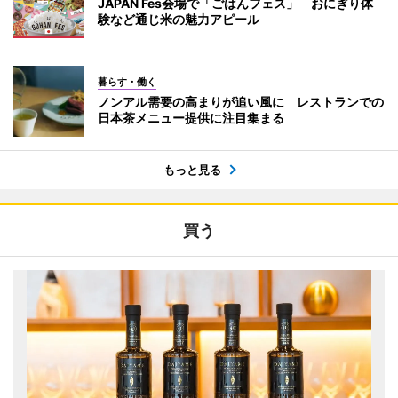
JAPAN Fes会場で「ごはんフェス」 おにぎり体
験など通じ米の魅力アピール
暮らす・働く
ノンアル需要の高まりが追い風に レストランでの
日本茶メニュー提供に注目集まる
もっと見る
買う