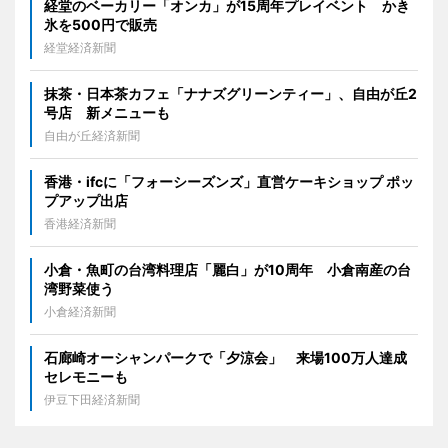
経堂のベーカリー「オンカ」が15周年プレイベント かき
氷を500円で販売
経堂経済新聞
抹茶・日本茶カフェ「ナナズグリーンティー」、自由が丘2
号店 新メニューも
自由が丘経済新聞
香港・ifcに「フォーシーズンズ」直営ケーキショップ ポッ
プアップ出店
香港経済新聞
小倉・魚町の台湾料理店「麗白」が10周年 小倉南産の台
湾野菜使う
小倉経済新聞
石廊崎オーシャンパークで「夕涼会」 来場100万人達成
セレモニーも
伊豆下田経済新聞