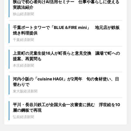
狭山で初心者向けAI活用セミナー 仕事や暮らしに使える
実践法紹介
狭山経済新聞
千葉ポートタワーで「BLUE＆FIRE mini」 地元店が鉄板
焼き料理提供
千葉経済新聞
上里町の児童生徒16人が町長らと意見交換 議場で町への
提案、再質問も
本庄経済新聞
河内小阪の「cuisine HAGI」が2周年 旬の食材使い、日
替わりで
東大阪経済新聞
平川・長谷川鉄工が全国大会一次審査に挑む 浮世絵を10
層の鋼板で再現
弘前経済新聞