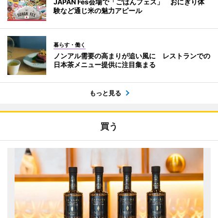
JAPAN Fes会場で「ごはんフェス」 おにぎり体
験など通じ米の魅力アピール
暮らす・働く
ノンアル需要の高まりが追い風に レストランでの
日本茶メニュー提供に注目集まる
もっと見る
買う